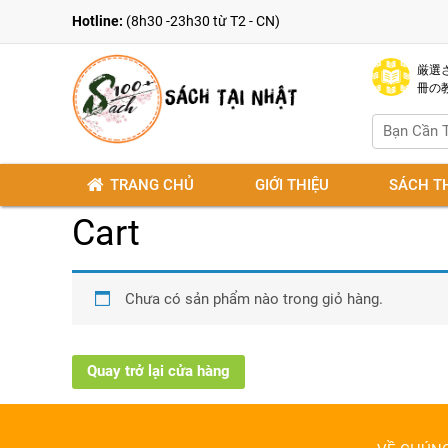
Hotline:
(8h30 -23h30 từ T2 - CN)
厳選さ
冊の
TRANG CHỦ
GIỚI THIỆU
SÁCH T
Cart
Chưa có sản phẩm nào trong giỏ hàng.
Quay trở lại cửa hàng