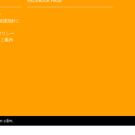
FACEBOOK PAGE
ー
人情報保護指針に
金のポリシー
入のご案内
êm cấm.