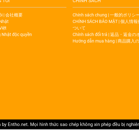
 TÔI
CHÍNH SÁCH
tôi | 会社概要
Chính sách chung | 一般的ポリシ
 Nhật
CHÍNH SÁCH BẢO MẬT | 個
Việt
ついて
g Nhật độc quyền
Chính sách đổi trả | 返品・返
Hướng dẫn mua hàng | 商品購
 by Entho.net. Mọi hình thức sao chép không xin phép đều bị nghi