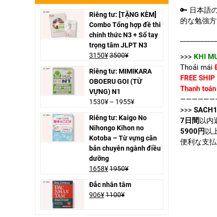
🔑 日本
Riêng tư: [TẶNG KÈM]
的な勉強方
Combo Tổng hợp đề thi
chính thức N3 + Sổ tay
__________
trọng tâm JLPT N3
3150
¥
3500
¥
>>>
KHI MU
Thoải mái
Riêng tư: MIMIKARA
FREE SHIP
OBOERU GOI (TỪ
Thanh toán 
VỰNG) N1
——————
1530
¥
–
1955
¥
>>>
SACH1
Riêng tư: Kaigo No
7日間
以内
Nihongo Kihon no
5900円
以
Kotoba – Từ vựng căn
便利な支払
bản chuyên ngành điều
dưỡng
1658
¥
1950
¥
Đắc nhân tâm
906
¥
1100
¥