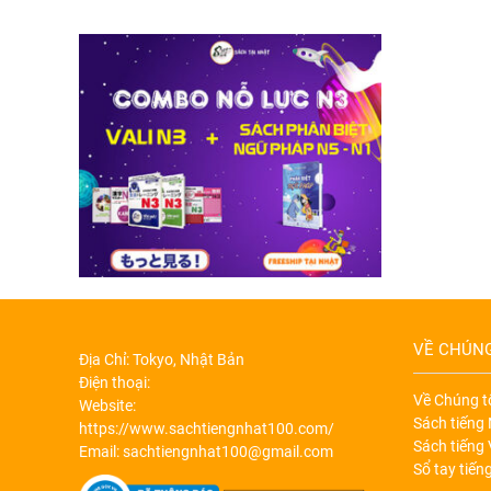
VỀ CHÚNG
Địa Chỉ: Tokyo, Nhật Bản
Điện thoại:
Về Chúng 
Website:
Sách tiếng
https://www.sachtiengnhat100.com/
Sách tiếng 
Email: sachtiengnhat100@gmail.com
Sổ tay tiến