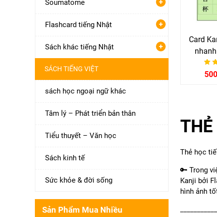
+
Soumatome
+
Flashcard tiếng Nhật
Card Ka
+
Sách khác tiếng Nhật
nhanh
SÁCH TIẾNG VIỆT
Đư
50
sách học ngoại ngữ khác
Tâm lý – Phát triển bản thân
THẺ
Tiểu thuyết – Văn học
Thẻ học ti
Sách kinh tế
🔑 Trong vi
Sức khỏe & đời sống
Kanji bởi 
hình ảnh tố
Sản Phẩm Mua Nhiều
__________