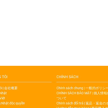
 TÔI
CHÍNH SÁCH
tôi | 会社概要
Chính sách chung | 一般的ポリシ
 Nhật
CHÍNH SÁCH BẢO MẬT | 個
Việt
ついて
g Nhật độc quyền
Chính sách đổi trả | 返品・返