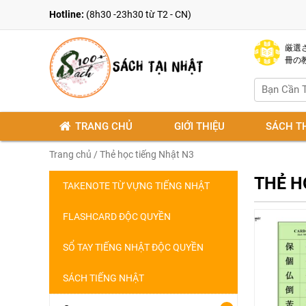
Hotline:
(8h30 -23h30 từ T2 - CN)
厳選さ
冊の
TRANG CHỦ
GIỚI THIỆU
SÁCH T
Trang chủ
/ Thẻ học tiếng Nhật N3
THẺ H
TAKENOTE TỪ VỰNG TIẾNG NHẬT
FLASHCARD ĐỘC QUYỀN
SỔ TAY TIẾNG NHẬT ĐỘC QUYỀN
SÁCH TIẾNG NHẬT