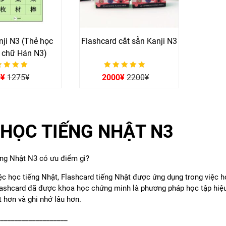
nji N3 (Thẻ học
Flashcard cắt sẵn Kanji N3
 chữ Hán N3)
ợc xếp hạng
Được xếp hạng
0
¥
1275
¥
2000
¥
2200
¥
0
0
5 sao
5 sao
 HỌC TIẾNG NHẬT N3
ếng Nhật N3 có ưu điểm gì?
ệc học tiếng Nhật, Flashcard tiếng Nhật được ứng dụng trong việc h
Flashcard đã được khoa học chứng minh là phương pháp học tập hiệu
t hơn và ghi nhớ lâu hơn.
____________________