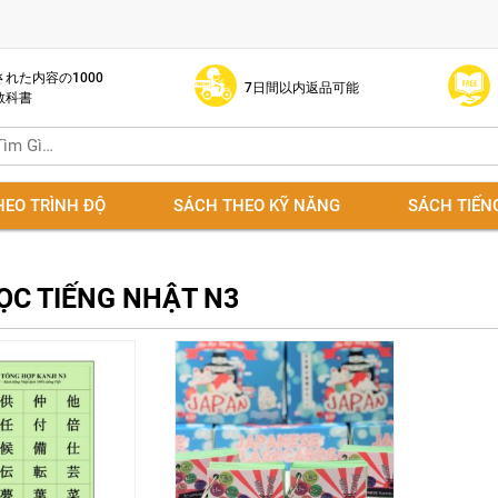
れた内容の1000
7日間以内返品可能
教科書
HEO TRÌNH ĐỘ
SÁCH THEO KỸ NĂNG
SÁCH TIẾN
ỌC TIẾNG NHẬT N3