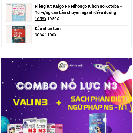
Riêng tư: Kaigo No Nihongo Kihon no Kotoba –
Từ vựng căn bản chuyên ngành điều dưỡng
1658
¥
1950
¥
Đắc nhân tâm
906
¥
1100
¥