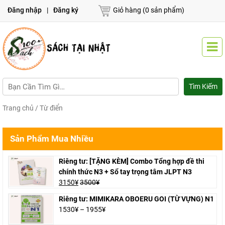
Đăng nhập
|
Đăng ký
Giỏ hàng (0 sản phẩm)
Trang chủ
/ Từ điển
Sản Phẩm Mua Nhiều
Riêng tư: [TẶNG KÈM] Combo Tổng hợp đề thi
chính thức N3 + Sổ tay trọng tâm JLPT N3
3150
¥
3500
¥
Riêng tư: MIMIKARA OBOERU GOI (TỪ VỰNG) N1
1530
¥
–
1955
¥