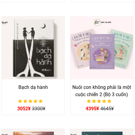
5 sao
5 sao
Bạch dạ hành
Nuôi con không phải là một
cuộc chiến 2 (Bộ 3 cuốn)
Được xếp hạng
Được xếp hạng
3052
¥
3300
¥
4395
¥
4645
¥
0
0
5 sao
5 sao