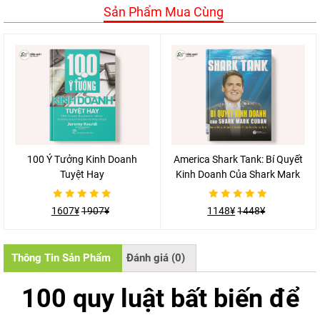
Sản Phẩm Mua Cùng
100 Ý Tưởng Kinh Doanh
America Shark Tank: Bí Quyết
Tuyệt Hay
Kinh Doanh Của Shark Mark
Cuban
Được
Được
1607
¥
1907
¥
1148
¥
1448
¥
xếp
xếp
hạng
hạng
0
0
5
5
sao
sao
Thông Tin Sản Phẩm
Đánh giá (0)
100 quy luật bất biến để