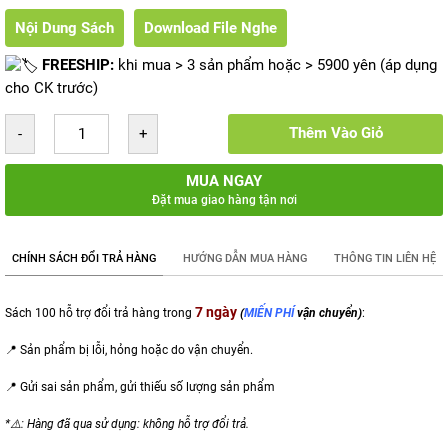
Nội Dung Sách
Download File Nghe
FREESHIP:
khi mua > 3 sản phẩm hoặc > 5900 yên (áp dụng
cho CK trước)
Thêm Vào Giỏ
MUA NGAY
Đặt mua giao hàng tận nơi
CHÍNH SÁCH ĐỔI TRẢ HÀNG
HƯỚNG DẪN MUA HÀNG
THÔNG TIN LIÊN HỆ
7 ngày
Sách 100 hỗ trợ đổi trả hàng trong
(
MIẾN PHÍ
vận chuyển)
:
📍 Sản phẩm bị lỗi, hỏng hoặc do vận chuyển.
📍 Gửi sai sản phẩm,
gửi thiếu số lượng sản phẩm
*⚠️: Hàng đã qua sử dụng: không hỗ trợ đổi trả.