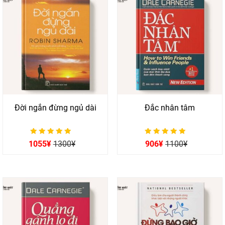
Đời ngắn đừng ngủ dài
Đắc nhân tâm
Được xếp hạng
Được xếp hạng
1055
¥
1300
¥
906
¥
1100
¥
0
0
5 sao
5 sao