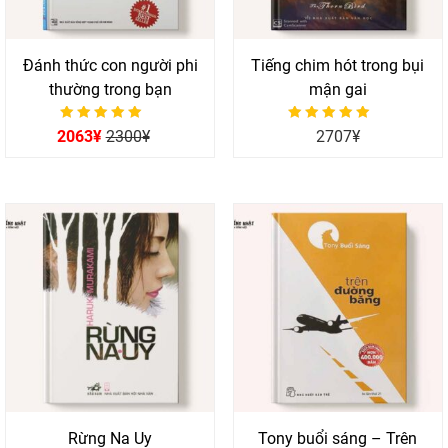
Đánh thức con người phi
Tiếng chim hót trong bụi
thường trong bạn
mận gai
Được xếp hạng
Được xếp hạng
2063
¥
2300
¥
2707
¥
0
0
5 sao
5 sao
Rừng Na Uy
Tony buổi sáng – Trên