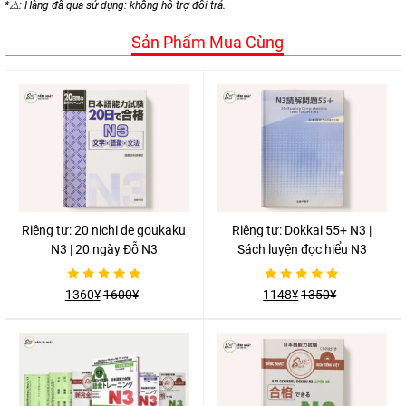
*⚠️: Hàng đã qua sử dụng: không hỗ trợ đổi trả.
Sản Phẩm Mua Cùng
Riêng tư: 20 nichi de goukaku
Riêng tư: Dokkai 55+ N3 |
N3 | 20 ngày Đỗ N3
Sách luyện đọc hiểu N3
Được
Được
1360
¥
1600
¥
1148
¥
1350
¥
xếp
xếp
hạng
hạng
0
0
5
5
sao
sao