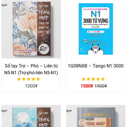
Sổ tay Trợ – Phó – Liên từ
1G08NXB – Tango N1 3000
N5-N1 (Trợ-phó-liên N5-N1)
Được xếp hạng
Được xếp hạng
1000
¥
1500
¥
1900
¥
0
0
5 sao
5 sao