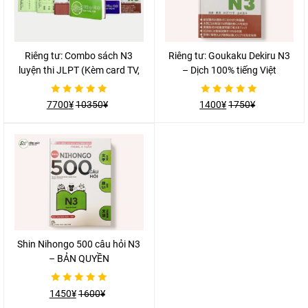
Riêng tư: Combo sách N3
Riêng tư: Goukaku Dekiru N3
luyện thi JLPT (Kèm card TV,
– Dịch 100% tiếng Việt
NP)
Được
Được
7700
¥
10350
¥
1400
¥
1750
¥
xếp
xếp
hạng
hạng
0
0
5
5
sao
sao
Shin Nihongo 500 câu hỏi N3
– BẢN QUYỀN
Được
1450
¥
1600
¥
xếp
hạng