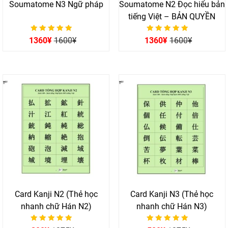
Soumatome N3 Ngữ pháp
Soumatome N2 Đọc hiểu bản
tiếng Việt – BẢN QUYỀN
Được xếp hạng
Được xếp hạng
1360
¥
1600
¥
1360
¥
1600
¥
0
0
5 sao
5 sao
Card Kanji N2 (Thẻ học
Card Kanji N3 (Thẻ học
nhanh chữ Hán N2)
nhanh chữ Hán N3)
Được xếp hạng
Được xếp hạng