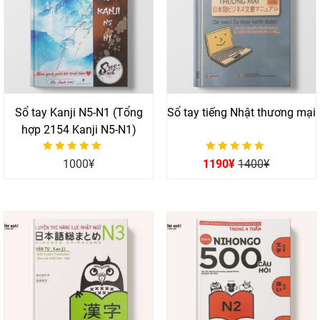
Sổ tay Kanji N5-N1 (Tổng
Sổ tay tiếng Nhật thương mại
hợp 2154 Kanji N5-N1)
Được xếp hạng
Được xếp hạng
1000
¥
1190
¥
1400
¥
0
0
5 sao
5 sao