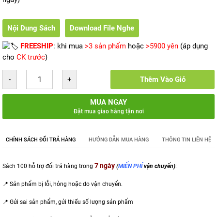
Nội Dung Sách
Download File Nghe
FREESHIP
: khi mua
>3 sản phẩm
hoặc
>5900 yên
(áp dụng
cho
CK trước
)
Thêm Vào Giỏ
MUA NGAY
Đặt mua giao hàng tận nơi
CHÍNH SÁCH ĐỔI TRẢ HÀNG
HƯỚNG DẪN MUA HÀNG
THÔNG TIN LIÊN HỆ
7 ngày
Sách 100 hỗ trợ đổi trả hàng trong
(
MIẾN PHÍ
vận chuyển)
:
📍 Sản phẩm bị lỗi, hỏng hoặc do vận chuyển.
📍 Gửi sai sản phẩm,
gửi thiếu số lượng sản phẩm