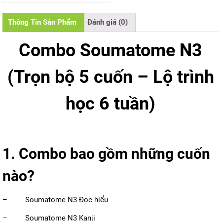
0
5
sao
Thông Tin Sản Phẩm
Đánh giá (0)
Combo Soumatome N3
(Trọn bộ 5 cuốn – Lộ trình
học 6 tuần)
1. Combo bao gồm những cuốn
nào?
–
Soumatome N3 Đọc hiểu
–
Soumatome N3 Kanji