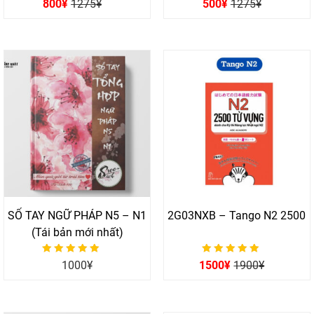
800
¥
1275
¥
500
¥
1275
¥
0
0
5 sao
5 sao
SỔ TAY NGỮ PHÁP N5 – N1
2G03NXB – Tango N2 2500
(Tái bản mới nhất)
Được xếp hạng
Được xếp hạng
1000
¥
1500
¥
1900
¥
0
0
5 sao
5 sao