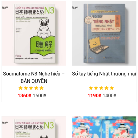
Soumatome N3 Nghe hiểu –
Sổ tay tiếng Nhật thương mại
BẢN QUYỀN
Được xếp hạng
Được xếp hạng
1360
¥
1600
¥
1190
¥
1400
¥
0
0
5 sao
5 sao