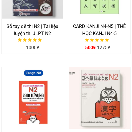
Sổ tay đề thi N2 | Tài liệu
CARD KANJI N4-N5 | THẺ
luyện thi JLPT N2
HỌC KANJI N4-5
Được xếp hạng
Được xếp hạng
1000
¥
500
¥
1275
¥
0
0
5 sao
5 sao