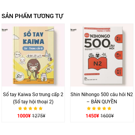
SẢN PHẨM TƯƠNG TỰ
Sổ tay Kaiwa Sơ trung cấp 2
Shin Nihongo 500 câu hỏi N2
(Sổ tay hội thoại 2)
– BẢN QUYỀN
Được xếp hạng
Được xếp hạng
1000
¥
1275
¥
1450
¥
1600
¥
0
0
5 sao
5 sao