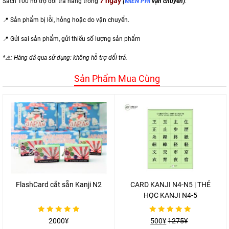
7 ngày
Sách 100 hỗ trợ đổi trả hàng trong
(
MIẾN PHÍ
vận chuyển)
:
📍 Sản phẩm bị lỗi, hỏng hoặc do vận chuyển.
📍 Gửi sai sản phẩm,
gửi thiếu số lượng sản phẩm
*⚠️: Hàng đã qua sử dụng: không hỗ trợ đổi trả.
Sản Phẩm Mua Cùng
FlashCard cắt sẵn Kanji N2
CARD KANJI N4-N5 | THẺ
HỌC KANJI N4-5
Được
Được
2000
¥
500
¥
1275
¥
xếp
xếp