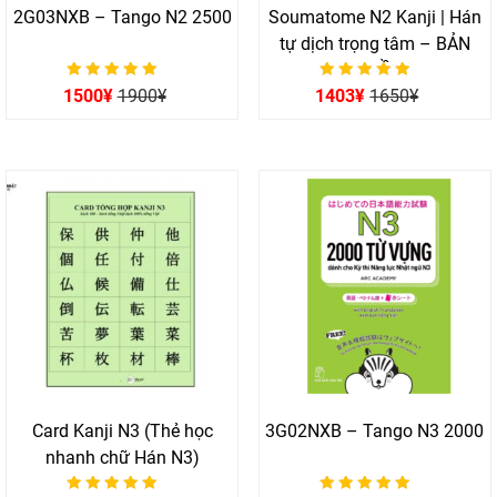
2G03NXB – Tango N2 2500
Soumatome N2 Kanji | Hán
tự dịch trọng tâm – BẢN
QUYỀN
Được xếp hạng
Được xếp hạng
1500
¥
1900
¥
1403
¥
1650
¥
0
0
5 sao
5 sao
Card Kanji N3 (Thẻ học
3G02NXB – Tango N3 2000
nhanh chữ Hán N3)