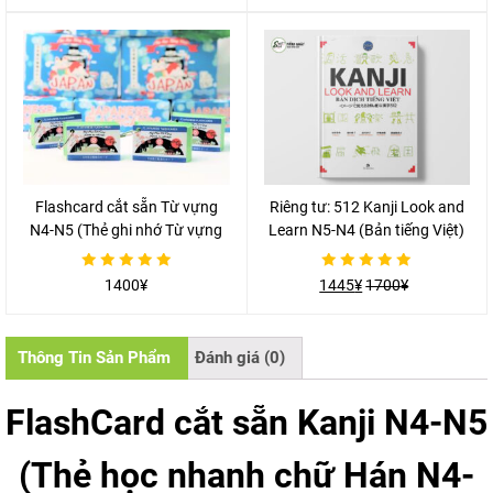
hạng
hạng
0
0
5
5
sao
sao
Flashcard cắt sẵn Từ vựng
Riêng tư: 512 Kanji Look and
N4-N5 (Thẻ ghi nhớ Từ vựng
Learn N5-N4 (Bản tiếng Việt)
N4-5)
Được
Được
1400
¥
1445
¥
1700
¥
xếp
xếp
hạng
hạng
0
0
5
5
sao
sao
Thông Tin Sản Phẩm
Đánh giá (0)
FlashCard cắt sẵn Kanji N4-N5
(Thẻ học nhanh chữ Hán N4-