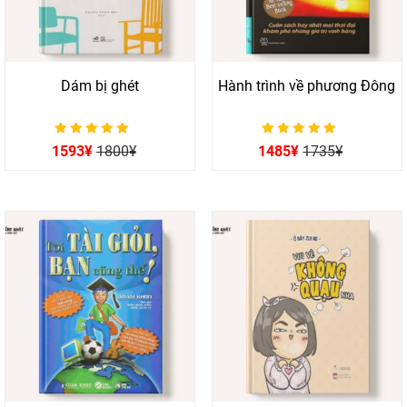
Dám bị ghét
Hành trình về phương Đông
Được xếp hạng
Được xếp hạng
1593
¥
1800
¥
1485
¥
1735
¥
0
0
5 sao
5 sao