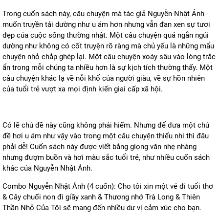
Trong cuốn sách này, câu chuyện mà tác giả Nguyễn Nhật Ánh
muốn truyền tải dường như u ám hơn nhưng vẫn đan xen sự tươi
đẹp của cuộc sống thường nhật. Một câu chuyện quá ngắn ngủi
dường như không có cốt truyện rõ ràng mà chủ yếu là những mẩu
chuyện nhỏ chắp ghép lại. Một câu chuyện xoáy sâu vào lòng trắc
ẩn trong mỗi chúng ta nhiều hơn là sự kịch tích thường thấy. Một
câu chuyện khác lạ về nỗi khổ của người giàu, về sự hồn nhiên
của tuổi trẻ vượt xa mọi định kiến giai cấp xã hội.
Có lẽ chủ đề này cũng không phải hiếm. Nhưng để đưa một chủ
đề hơi u ám như vậy vào trong một câu chuyện thiếu nhi thì đâu
phải dễ! Cuốn sách này được viết bằng giọng văn nhẹ nhàng
nhưng đượm buồn và hơi màu sắc tuổi trẻ, như nhiều cuốn sách
khác của Nguyễn Nhật Ánh.
Combo Nguyễn Nhật Ánh (4 cuốn): Cho tôi xin một vé đi tuổi thơ
& Cây chuối non đi giầy xanh & Thương nhớ Trà Long & Thiên
Thần Nhỏ Của Tôi sẽ mang đến nhiều dư vị cảm xúc cho bạn.