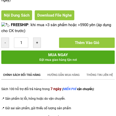
ngày)
Nội Dung Sách
Download File Nghe
FREESHIP
: khi mua >3 sản phẩm hoặc >5900 yên (áp dụng
cho CK trước)
Thêm Vào Giỏ
MUA NGAY
Đặt mua giao hàng tận nơi
CHÍNH SÁCH ĐỔI TRẢ HÀNG
HƯỚNG DẪN MUA HÀNG
THÔNG TIN LIÊN HỆ
7 ngày
Sách 100 hỗ trợ đổi trả hàng trong
(
MIẾN PHÍ
vận chuyển)
:
📍 Sản phẩm bị lỗi, hỏng hoặc do vận chuyển.
📍 Gửi sai sản phẩm,
gửi thiếu số lượng sản phẩm