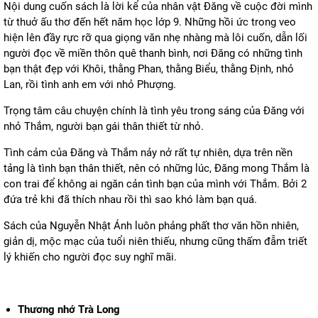
Nội dung cuốn sách là lời kể của nhân vật Đăng về cuộc đời mình
từ thuở ấu thơ đến hết năm học lớp 9. Những hồi ức trong veo
hiện lên đầy rực rỡ qua giọng văn nhẹ nhàng mà lôi cuốn, dẫn lối
người đọc về miền thôn quê thanh bình, nơi Đăng có những tình
bạn thật đẹp với Khôi, thằng Phan, thằng Biểu, thằng Định, nhỏ
Lan, rồi tình anh em với nhỏ Phượng.
Trọng tâm câu chuyện chính là tình yêu trong sáng của Đăng với
nhỏ Thắm, người bạn gái thân thiết từ nhỏ.
Tình cảm của Đăng và Thắm nảy nở rất tự nhiên, dựa trên nền
tảng là tình bạn thân thiết, nên có những lúc, Đăng mong Thắm là
con trai để không ai ngăn cản tình bạn của mình với Thắm. Bởi 2
đứa trẻ khi đã thích nhau rồi thì sao khó làm bạn quá.
Sách của Nguyễn Nhật Ánh luôn phảng phất thơ văn hồn nhiên,
giản dị, mộc mạc của tuổi niên thiếu, nhưng cũng thấm đẫm triết
lý khiến cho người đọc suy nghĩ mãi.
Thương nhớ Trà Long