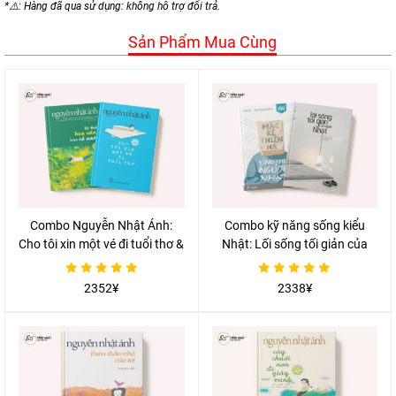
*⚠️: Hàng đã qua sử dụng: không hỗ trợ đổi trả.
Sản Phẩm Mua Cùng
Combo Nguyễn Nhật Ánh:
Combo kỹ năng sống kiểu
Cho tôi xin một vé đi tuổi thơ &
Nhật: Lối sống tối giản của
Tôi thấy hoa vàng trên cỏ
người Nhật & Mặc kệ thiên hạ
xanh
sống như người Nhật
Được
Được
2352
¥
2338
¥
xếp
xếp
hạng
hạng
0
0
5
5
sao
sao