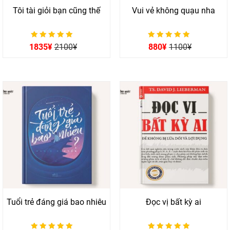
Tôi tài giỏi bạn cũng thế
Vui vẻ không quạu nha
Được xếp hạng
Được xếp hạng
1835
¥
2100
¥
880
¥
1100
¥
0
0
5 sao
5 sao
Tuổi trẻ đáng giá bao nhiêu
Đọc vị bất kỳ ai