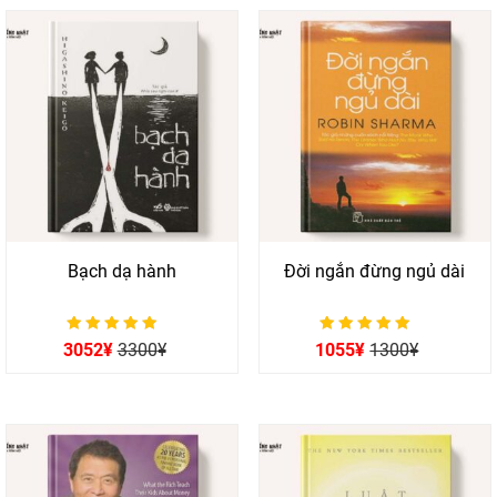
Bạch dạ hành
Đời ngắn đừng ngủ dài
Được xếp hạng
Được xếp hạng
3052
¥
3300
¥
1055
¥
1300
¥
0
0
5 sao
5 sao