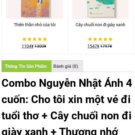
Thiên thần nhỏ của tôi
Cây chuối non đi giày xanh
Được
Được
1104
¥
1300
¥
1547
¥
1797
¥
xếp
xếp
hạng
hạng
0
0
5
5
sao
sao
Thông Tin Sản Phẩm
Đánh giá (0)
Combo Nguyễn Nhật Ánh 4
cuốn:
Cho tôi xin một vé đi
tuổi thơ + Cây chuối non đi
giày xanh + Thương nhớ