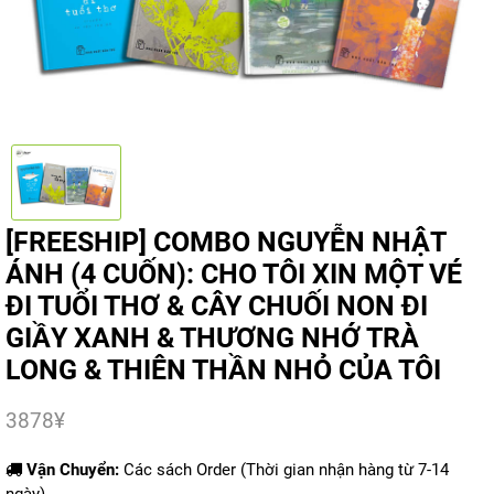
[FREESHIP] COMBO NGUYỄN NHẬT
ÁNH (4 CUỐN): CHO TÔI XIN MỘT VÉ
ĐI TUỔI THƠ & CÂY CHUỐI NON ĐI
GIẦY XANH & THƯƠNG NHỚ TRÀ
LONG & THIÊN THẦN NHỎ CỦA TÔI
3878
¥
Vận Chuyển:
Các sách Order (Thời gian nhận hàng từ 7-14