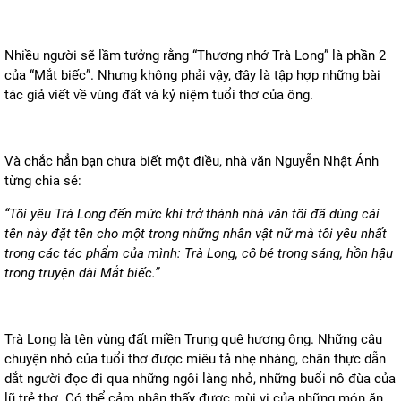
Nhiều người sẽ lầm tưởng rằng “Thương nhớ Trà Long” là phần 2
của “Mắt biếc”. Nhưng không phải vậy, đây là tập hợp những bài
tác giả viết về vùng đất và kỷ niệm tuổi thơ của ông.
Và chắc hẳn bạn chưa biết một điều, nhà văn Nguyễn Nhật Ánh
từng chia sẻ:
“Tôi yêu Trà Long đến mức khi trở thành nhà văn tôi đã dùng cái
tên này đặt tên cho một trong những nhân vật nữ mà tôi yêu nhất
trong các tác phẩm của mình: Trà Long, cô bé trong sáng, hồn hậu
trong truyện dài Mắt biếc.”
Trà Long là tên vùng đất miền Trung quê hương ông. Những câu
chuyện nhỏ của tuổi thơ được miêu tả nhẹ nhàng, chân thực dẫn
dắt người đọc đi qua những ngôi làng nhỏ, những buổi nô đùa của
lũ trẻ thơ. Có thể cảm nhận thấy được mùi vị của những món ăn