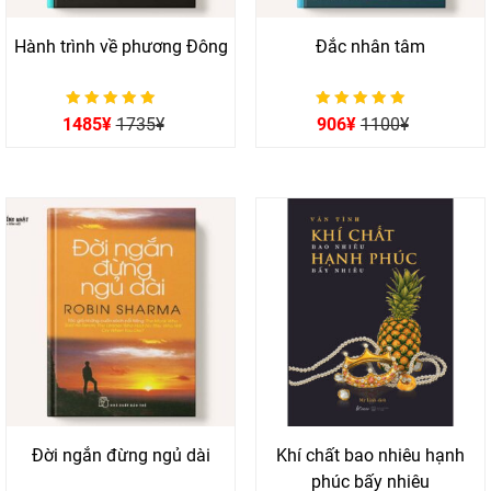
Hành trình về phương Đông
Đắc nhân tâm
Được xếp hạng
Được xếp hạng
1485
¥
1735
¥
906
¥
1100
¥
0
0
5 sao
5 sao
Đời ngắn đừng ngủ dài
Khí chất bao nhiêu hạnh
phúc bấy nhiêu