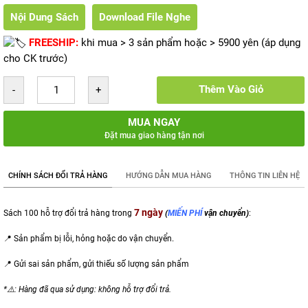
Nội Dung Sách
Download File Nghe
FREESHIP:
khi mua > 3 sản phẩm hoặc > 5900 yên (áp dụng
cho CK trước)
Thêm Vào Giỏ
MUA NGAY
Đặt mua giao hàng tận nơi
CHÍNH SÁCH ĐỔI TRẢ HÀNG
HƯỚNG DẪN MUA HÀNG
THÔNG TIN LIÊN HỆ
7 ngày
Sách 100 hỗ trợ đổi trả hàng trong
(
MIẾN PHÍ
vận chuyển)
:
📍 Sản phẩm bị lỗi, hỏng hoặc do vận chuyển.
📍 Gửi sai sản phẩm,
gửi thiếu số lượng sản phẩm
*⚠️: Hàng đã qua sử dụng: không hỗ trợ đổi trả.