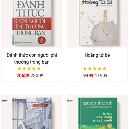
Đánh thức con người phi
Hoàng tử bé
thường trong bạn
Được xếp hạng
Được xếp hạng
2063
¥
2300
¥
949
¥
1190
¥
0
0
5 sao
5 sao