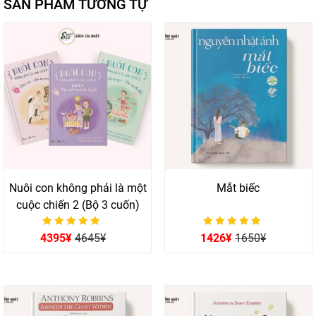
SẢN PHẨM TƯƠNG TỰ
Nuôi con không phải là một
Mắt biếc
cuộc chiến 2 (Bộ 3 cuốn)
Được xếp hạng
Được xếp hạng
4395
¥
4645
¥
1426
¥
1650
¥
0
0
5 sao
5 sao