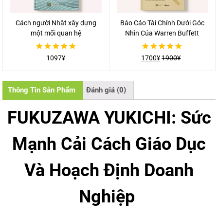
Cách người Nhật xây dựng
Báo Cáo Tài Chính Dưới Góc
một mối quan hệ
Nhìn Của Warren Buffett
Được
Được
1097
¥
1700
¥
1900
¥
xếp
xếp
hạng
hạng
0
0
5
5
sao
sao
Thông Tin Sản Phẩm
Đánh giá (0)
FUKUZAWA YUKICHI: Sức
Mạnh Cải Cách Giáo Dục
Và Hoạch Định Doanh
Nghiệp