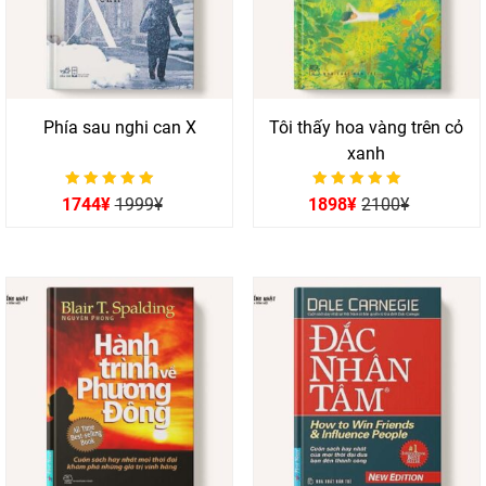
Phía sau nghi can X
Tôi thấy hoa vàng trên cỏ
xanh
Được xếp hạng
Được xếp hạng
1744
¥
1999
¥
1898
¥
2100
¥
0
0
5 sao
5 sao