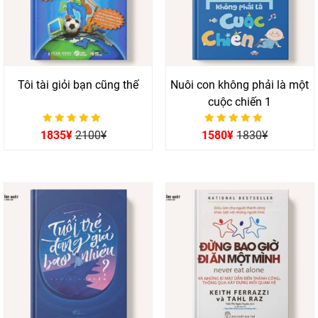
Tôi tài giỏi bạn cũng thế
Nuôi con không phải là một
cuộc chiến 1
Được xếp hạng
Được xếp hạng
1835
¥
2100
¥
1580
¥
1830
¥
0
0
5 sao
5 sao