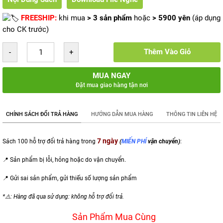
FREESHIP:
khi mua
> 3 sản phẩm
hoặc
> 5900 yên
(áp dụng
cho CK trước)
Thêm Vào Giỏ
MUA NGAY
Đặt mua giao hàng tận nơi
CHÍNH SÁCH ĐỔI TRẢ HÀNG
HƯỚNG DẪN MUA HÀNG
THÔNG TIN LIÊN HỆ
7 ngày
Sách 100 hỗ trợ đổi trả hàng trong
(
MIẾN PHÍ
vận chuyển)
:
📍 Sản phẩm bị lỗi, hỏng hoặc do vận chuyển.
📍 Gửi sai sản phẩm,
gửi thiếu số lượng sản phẩm
*⚠️: Hàng đã qua sử dụng: không hỗ trợ đổi trả.
Sản Phẩm Mua Cùng