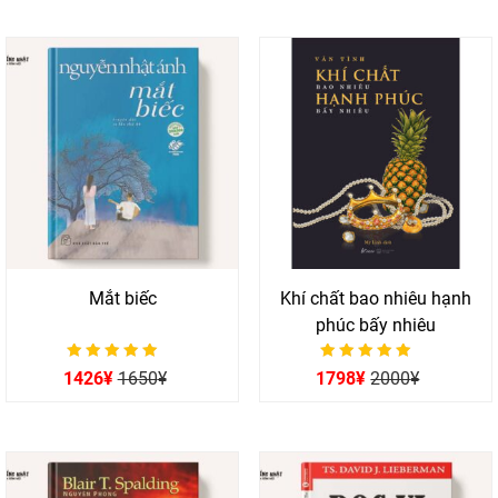
Mắt biếc
Khí chất bao nhiêu hạnh
phúc bấy nhiêu
Được xếp hạng
Được xếp hạng
1426
¥
1650
¥
1798
¥
2000
¥
0
0
5 sao
5 sao