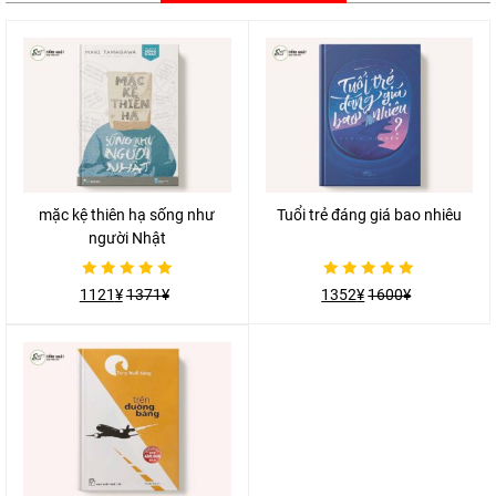
mặc kệ thiên hạ sống như
Tuổi trẻ đáng giá bao nhiêu
người Nhật
Được
Được
1121
¥
1371
¥
1352
¥
1600
¥
xếp
xếp
hạng
hạng
0
0
5
5
sao
sao