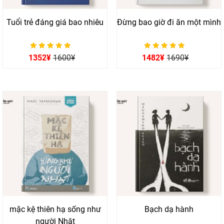
Tuổi trẻ đáng giá bao nhiêu
Đừng bao giờ đi ăn một mình
Được xếp hạng
Được xếp hạng
1352
¥
1600
¥
1482
¥
1690
¥
0
0
5 sao
5 sao
mặc kệ thiên hạ sống như
Bạch dạ hành
người Nhật