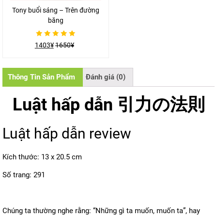
Tony buổi sáng – Trên đường
băng
Được
1403
¥
1650
¥
xếp
hạng
0
5
sao
Thông Tin Sản Phẩm
Đánh giá (0)
Luật hấp dẫn 引力の法則
Luật hấp dẫn review
Kích thước: 13 x 20.5 cm
Số trang: 291
Chúng ta thường nghe rằng: “Những gì ta muốn, muốn ta”, hay