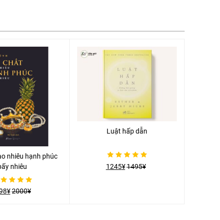
Luật hấp dẫn
ao nhiêu hạnh phúc
Được
1245
¥
1495
¥
bấy nhiêu
xếp
hạng
0
5
c
98
¥
2000
¥
sao
g
o