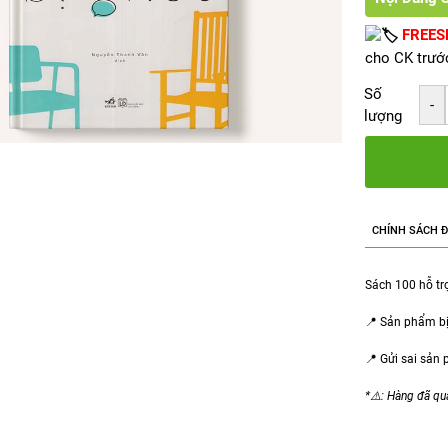
FREES
cho CK trướ
Số
lượng
CHÍNH SÁCH Đ
Sách 100 hỗ trợ
📍 Sản phẩm bị
📍 Gửi sai sản
*⚠️: Hàng đã qu