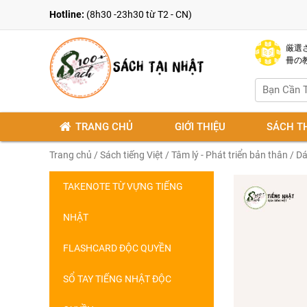
Hotline:
(8h30 -23h30 từ T2 - CN)
厳選さ
冊の
TRANG CHỦ
GIỚI THIỆU
SÁCH T
Trang chủ
/
Sách tiếng Việt
/
Tâm lý - Phát triển bản thân
/ Dá
TAKENOTE TỪ VỰNG TIẾNG
NHẬT
FLASHCARD ĐỘC QUYỀN
SỔ TAY TIẾNG NHẬT ĐỘC