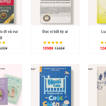
o đi và vui
Đọc vị bất kỳ ai
Lu
g
p hạng
Được xếp hạng
Đư
600
¥
1098
¥
1348
¥
12
0
ao
5 sao