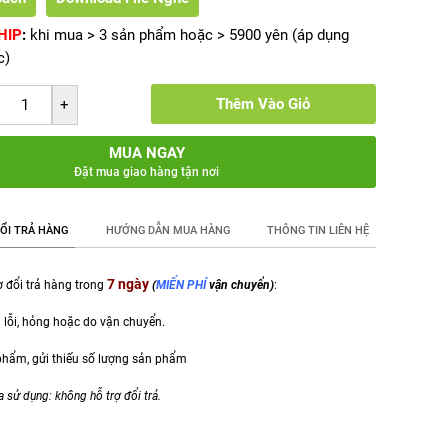
HIP
:
khi mua > 3 sản phẩm hoặc > 5900 yên (áp dụng
c)
Thêm Vào Giỏ
MUA NGAY
Đặt mua giao hàng tận nơi
ỔI TRẢ HÀNG
HƯỚNG DẪN MUA HÀNG
THÔNG TIN LIÊN HỆ
7 ngày
 đổi trả hàng trong
(
MIẾN PHÍ
vận chuyển)
:
 lỗi, hỏng hoặc do vận chuyển.
 phẩm,
gửi thiếu số lượng sản phẩm
a sử dụng: không hỗ trợ đổi trả.