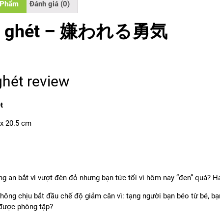
 Phẩm
Đánh giá (0)
bị ghét – 嫌われる勇気
ghét review
t
 x 20.5 cm
ng an bắt vì vượt đèn đỏ nhưng bạn tức tối vì hôm nay “đen” quá?
hông chịu bắt đầu chế độ giảm cân vì: tạng người bạn béo từ bé, bạn
được phòng tập?