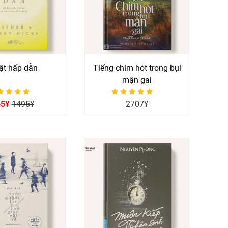
ật hấp dẫn
Tiếng chim hót trong bụi
mận gai
ợc xếp hạng
Được xếp hạng
45
¥
1495
¥
2707
¥
0
0
5 sao
5 sao