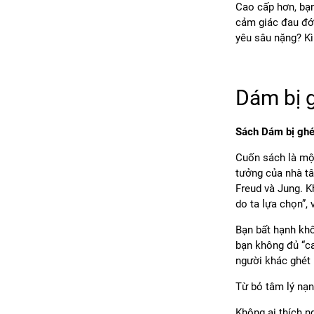
Cao cấp hơn, bạn 
cảm giác đau đớn,
yêu sâu nặng? Kì
Dám bị 
Sách Dám bị gh
Cuốn sách là một
tưởng của nhà tâ
Freud và Jung. K
do ta lựa chọn”,
Bạn bất hạnh khô
bạn không đủ “c
người khác ghét 
Từ bỏ tâm lý nạn
Không ai thích n