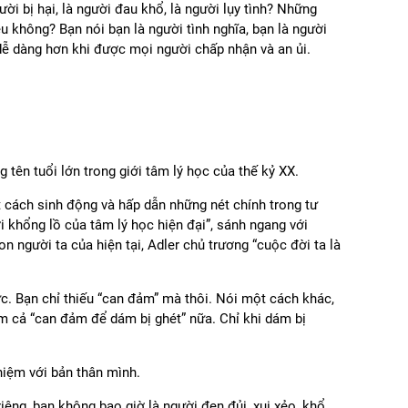
ười bị hại, là người đau khổ, là người lụy tình? Những
êu không? Bạn nói bạn là người tình nghĩa, bạn là người
dễ dàng hơn khi được mọi người chấp nhận và an ủi.
 tên tuổi lớn trong giới tâm lý học của thế kỷ XX.
t cách sinh động và hấp dẫn những nét chính trong tư
 khổng lồ của tâm lý học hiện đại”, sánh ngang với
 người ta của hiện tại, Adler chủ trương “cuộc đời ta là
c. Bạn chỉ thiếu “can đảm” mà thôi. Nói một cách khác,
cả “can đảm để dám bị ghét” nữa. Chỉ khi dám bị
hiệm với bản thân mình.
iêng, bạn không bao giờ là người đen đủi, xui xẻo, khổ