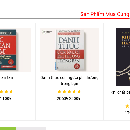
Sản Phẩm Mua Cùng
hân tâm
Đánh thức con người phi thường
trong bạn
Khí chất b
Được
1100
¥
2063
¥
2300
¥
xếp
hạng
0
5
Đượ
17
sao
xếp
hạn
0
5
sa