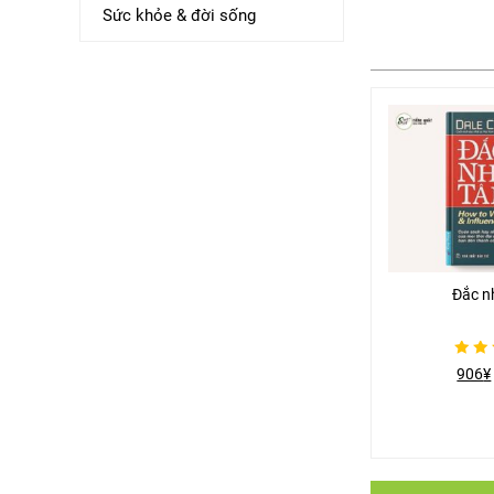
Sức khỏe & đời sống
Đắc n
Được
906
¥
xếp
hạng
0
5
sao