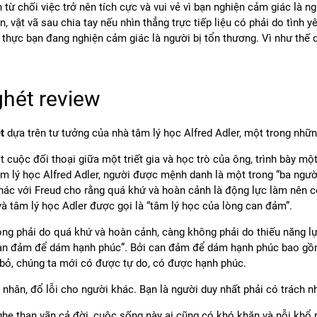
từ chối việc trở nên tích cực và vui vẻ vì bạn nghiện cảm giác là ng
 vật vã sau chia tay nếu nhìn thẳng trực tiếp liệu có phải do tình y
 thực bạn đang nghiện cảm giác là người bị tổn thương. Vì như thế 
ghét review
ét
dựa trên tư tưởng của nhà tâm lý học Alfred Adler, một trong những
 cuộc đối thoại giữa một triết gia và học trò của ông, trình bày mộ
m lý học Alfred Adler, người được mệnh danh là một trong “ba người
hác với Freud cho rằng quá khứ và hoàn cảnh là động lực làm nên con
 và tâm lý học Adler được gọi là “tâm lý học của lòng can đảm”.
ng phải do quá khứ và hoàn cảnh, càng không phải do thiếu năng lự
an đảm để dám hạnh phúc”. Bởi can đảm để dám hạnh phúc bao gồm 
bỏ, chúng ta mới có được tự do, có được hạnh phúc.
 nhân, đổ lỗi cho người khác. Bạn là người duy nhất phải có trách n
ghe than vãn cả đời, cuộc sống này ai cũng có khó khăn và nỗi khổ r