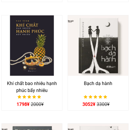
5 sao
5 sao
Khí chất bao nhiêu hạnh
Bạch dạ hành
phúc bấy nhiêu
Được xếp hạng
Được xếp hạng
1798
¥
2000
¥
3052
¥
3300
¥
0
0
5 sao
5 sao