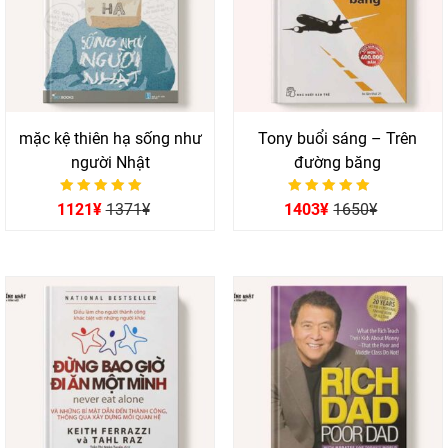
mặc kệ thiên hạ sống như
Tony buổi sáng – Trên
người Nhật
đường băng
Được xếp hạng
Được xếp hạng
1121
¥
1371
¥
1403
¥
1650
¥
0
0
5 sao
5 sao