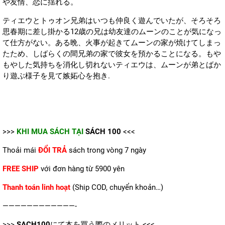
や友情、恋に揺れる。
ティエウとトゥオン兄弟はいつも仲良く遊んでいたが、そろそろ
思春期に差し掛かる12歳の兄は幼友達のムーンのことが気になっ
て仕方がない。ある晩、火事が起きてムーンの家が焼けてしまっ
たため、しばらくの間兄弟の家で彼女を預かることになる。もや
もやした気持ちを消化し切れないティエウは、ムーンが弟とばか
り遊ぶ様子を見て嫉妬心を抱き.
>>>
KHI MUA SÁCH TẠI
SÁCH 100
<<<
Thoải mái
ĐỔI TRẢ
sách trong vòng 7 ngày
FREE SHIP
với đơn hàng từ 5900 yên
Thanh toán linh hoạt
(Ship COD, chuyển khoản…)
————————————-
>>>
SACH100
にて本を買う際のメリット <<<