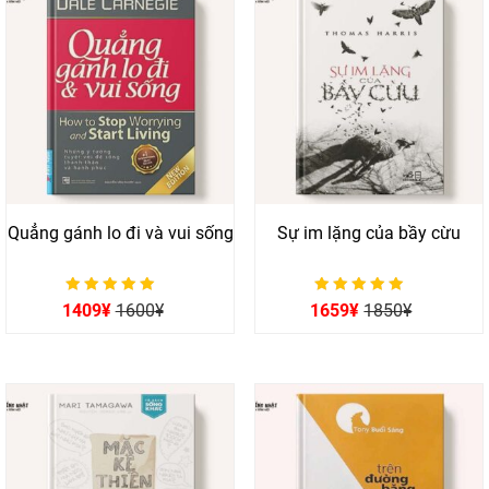
Quẳng gánh lo đi và vui sống
Sự im lặng của bầy cừu
Được xếp hạng
Được xếp hạng
1409
¥
1600
¥
1659
¥
1850
¥
0
0
5 sao
5 sao