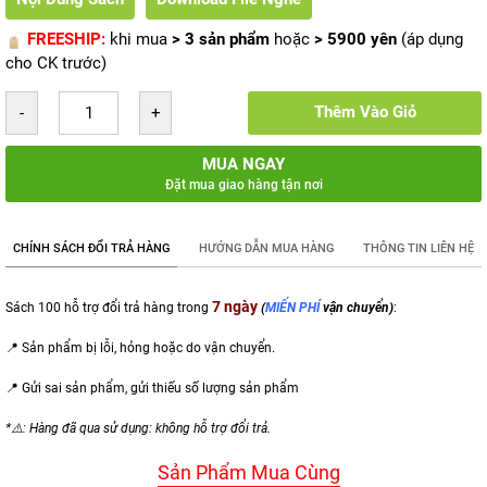
FREESHIP:
khi mua
> 3 sản phẩm
hoặc
> 5900 yên
(áp dụng
cho CK trước)
Thêm Vào Giỏ
MUA NGAY
Đặt mua giao hàng tận nơi
CHÍNH SÁCH ĐỔI TRẢ HÀNG
HƯỚNG DẪN MUA HÀNG
THÔNG TIN LIÊN HỆ
7 ngày
Sách 100 hỗ trợ đổi trả hàng trong
(
MIẾN PHÍ
vận chuyển)
:
📍 Sản phẩm bị lỗi, hỏng hoặc do vận chuyển.
📍 Gửi sai sản phẩm,
gửi thiếu số lượng sản phẩm
*⚠️: Hàng đã qua sử dụng: không hỗ trợ đổi trả.
Sản Phẩm Mua Cùng