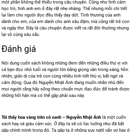
một phần không thể thiếu trong câu chuyện. Cũng như tình cảm
học trò, tình anh em ở đây rất nhẹ nhàng. Thế nhưng mỗi chi tiết
lại làm cho người đọc đều thấy day dứt. Tình thương của anh
dành cho em, của em dành cho anh sâu đậm, mà cũng rất trẻ con
và ngây thơ. Đây là câu chuyện được viết ra rất đời thường nhưng
lại vô cùng sâu sắc.
Đánh giá
Nội dung cuốn sách không những đem đến những điều thú vị với
cả bạn đọc nhỏ tuổi và người lớn bằng giọng văn trong sáng, hồn
nhiên, giản dị của trẻ con cùng nhiều tình tiết thú vị, bất ngờ và
cảm động. Qua đó Nguyễn Nhật Ánh đang muốn nhắn nhủ đến
mọi người rằng hãy sống theo chuẩn mực đạo đức để tránh được
những hối hận mà có thể gặp phải sau này.
Tôi thấy hoa vàng trên cỏ xanh – Nguyễn Nhật Ánh
là một cuốn
sách hay và giàu cảm xúc. Ở đây ta sẽ có lúc tưởng như đã bắt
gặp chính mình trong đó. Ta gặp ta ở những suy nghĩ vẩn vơ hay ở