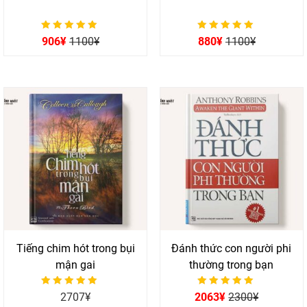
Được xếp hạng
Được xếp hạng
906
¥
1100
¥
880
¥
1100
¥
0
0
5 sao
5 sao
Tiếng chim hót trong bụi
Đánh thức con người phi
mận gai
thường trong bạn
Được xếp hạng
Được xếp hạng
2707
¥
2063
¥
2300
¥
0
0