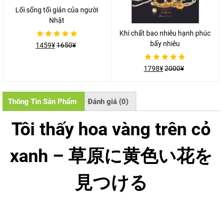
Lối sống tối giản của người
Nhật
Khí chất bao nhiêu hạnh phúc
bấy nhiêu
Được
1459
¥
1650
¥
xếp
hạng
0
Được
5
1798
¥
2000
¥
xếp
sao
hạng
0
5
sao
Thông Tin Sản Phẩm
Đánh giá (0)
Tôi thấy hoa vàng trên cỏ
xanh – 草原に黄色い花を
見つける