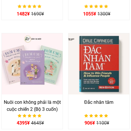
Được xếp hạng
Được xếp hạng
1482
¥
1690
¥
1055
¥
1300
¥
0
0
5 sao
5 sao
Nuôi con không phải là một
Đắc nhân tâm
cuộc chiến 2 (Bộ 3 cuốn)
Được xếp hạng
Được xếp hạng
4395
¥
4645
¥
906
¥
1100
¥
0
0
5 sao
5 sao