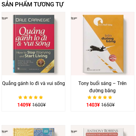
SẢN PHẨM TƯƠNG TỰ
Quẳng gánh lo đi và vui sống
Tony buổi sáng – Trên
đường băng
Được xếp hạng
Được xếp hạng
1409
¥
1600
¥
1403
¥
1650
¥
0
0
5 sao
5 sao