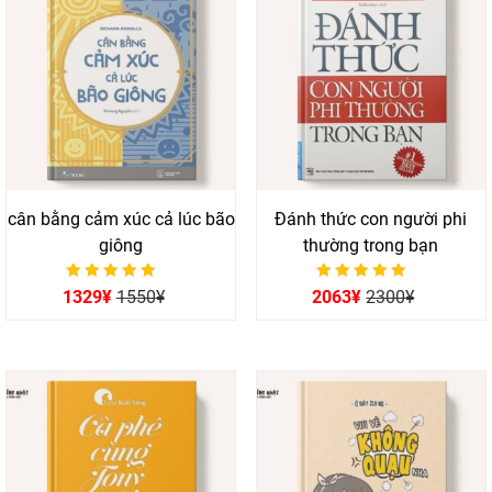
cân bằng cảm xúc cả lúc bão
Đánh thức con người phi
giông
thường trong bạn
Được xếp hạng
Được xếp hạng
1329
¥
1550
¥
2063
¥
2300
¥
0
0
5 sao
5 sao