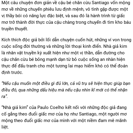
Một câu chuyện đơn giản về cậu bé chăn cừu Santiago vốn mộng
mơ về những chuyến phiêu lưu định mệnh, vô tình gặp được một
vị thầy bói có năng lực đặc biệt, và sau đó là hành trình từ giấc
mơ trở thành đời thực của cậu chàng trong chuyến đi tìm kho báu
truyền thuyết.
Kích thích độc giả bởi lối dẫn chuyện cuốn hút, những ví von trong
cuộc sống đời thường và những lời thoại kinh điển. Nhà giả kim
là nhân vật truyền kỳ xuất hiện như một vị thần, dẫn đường cho
cậu chăn cừu bé bỏng mạnh dạn từ bỏ cuộc sống an nhàn hiện
thực để đấu tranh cho một tương lai mạo hiểm khó có thể đoán
định trước.
“Nếu cậu muốn một điều gì đủ lớn, cả vũ trụ sẽ hiện thực giúp bạn
điều đó, qua những dấu hiệu mà nếu cậu nhìn kĩ mới có thể nhận
ra”.
“Nhà giả kim”
của Paulo Coelho kết nối với những độc giả đang
cố gắng theo đuổi giấc mơ của họ như Santiago, một người mơ
mộng theo đuổi giấc mơ của mình với một niềm đam mê mãnh
liệt.