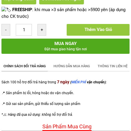
FREESHIP
: khi mua >3 sản phẩm hoặc >5900 yên (áp dụng
cho CK trước)
Thêm Vào Giỏ
MUA NGAY
Đặt mua giao hàng tận nơi
CHÍNH SÁCH ĐỔI TRẢ HÀNG
HƯỚNG DẪN MUA HÀNG
THÔNG TIN LIÊN HỆ
7 ngày
Sách 100 hỗ trợ đổi trả hàng trong
(
MIẾN PHÍ
vận chuyển)
:
📍 Sản phẩm bị lỗi, hỏng hoặc do vận chuyển.
📍 Gửi sai sản phẩm,
gửi thiếu số lượng sản phẩm
*⚠️: Hàng đã qua sử dụng: không hỗ trợ đổi trả.
Sản Phẩm Mua Cùng