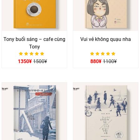
Tony buổi sáng – cafe cùng
Vui vẻ không quạu nha
Tony
Được xếp hạng
Được xếp hạng
1350
¥
1500
¥
880
¥
1100
¥
0
0
5 sao
5 sao