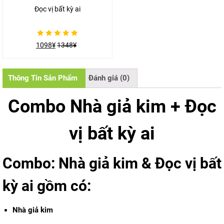
Đọc vị bất kỳ ai
Được
1098
¥
1348
¥
xếp
hạng
0
5
sao
Thông Tin Sản Phẩm
Đánh giá (0)
Combo Nhà giả kim + Đọc
vị bất kỳ ai
Combo: Nhà giả kim & Đọc vị bất
kỳ ai gồm có:
Nhà giả kim