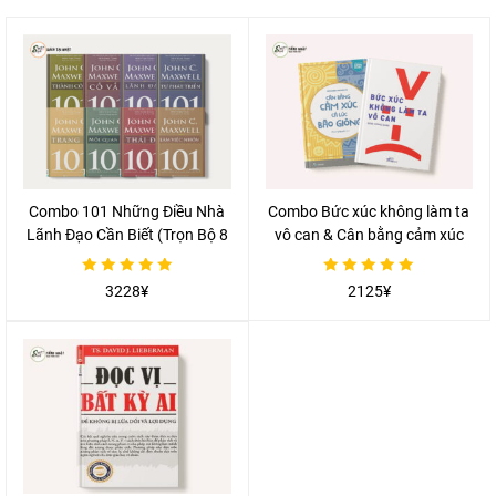
Combo 101 Những Điều Nhà
Combo Bức xúc không làm ta
Lãnh Đạo Cần Biết (Trọn Bộ 8
vô can & Cân bằng cảm xúc
Cuốn)
cả lúc bão giông
Được
Được
3228
¥
2125
¥
xếp
xếp
hạng
hạng
0
0
5
5
sao
sao