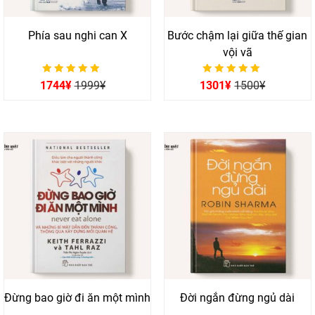
Phía sau nghi can X
Bước chậm lại giữa thế gian
vội vã
Được xếp hạng
Được xếp hạng
1744
¥
1999
¥
1301
¥
1500
¥
0
0
5 sao
5 sao
Đừng bao giờ đi ăn một mình
Đời ngắn đừng ngủ dài