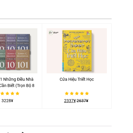
1 Những Điều Nhà
Cửa Hiệu Triết Học
ần Biết (Trọn Bộ 8
Cuốn)
c
Được
3228
¥
2337
¥
2637
¥
xếp
g
hạng
0
5
o
sao