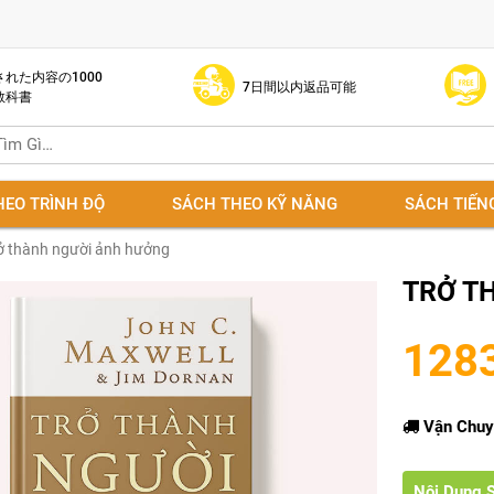
れた内容の1000
7日間以内返品可能
教科書
HEO TRÌNH ĐỘ
SÁCH THEO KỸ NĂNG
SÁCH TIẾN
ở thành người ảnh hưởng
TRỞ T
128
Vận Chuy
Nội Dung 