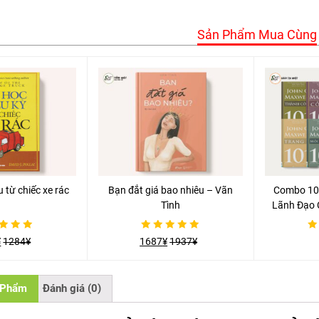
Sản Phẩm Mua Cùng
u từ chiếc xe rác
Bạn đắt giá bao nhiêu – Vãn
Combo 10
Tình
Lãnh Đạo C
Được
Đượ
¥
1284
¥
1687
¥
1937
¥
xếp
xếp
hạng
hạn
0
0
5
5
sao
sa
 Phẩm
Đánh giá (0)