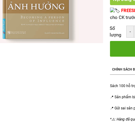
FREES
cho CK trướ
Số
lượng
CHÍNH SÁCH Đ
Sách 100 hỗ trợ
📍 Sản phẩm bị
📍 Gửi sai sản
*⚠️: Hàng đã qu