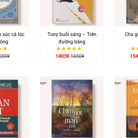
 xúc cả lúc
Tony buổi sáng – Trên
Cha g
iông
đường băng
p hạng
Được xếp hạng
Đư
550
¥
1403
¥
1650
¥
15
0
ao
5 sao