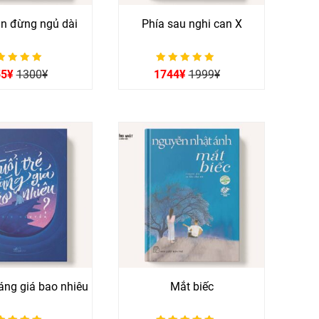
n đừng ngủ dài
Phía sau nghi can X
ợc xếp hạng
Được xếp hạng
55
¥
1300
¥
1744
¥
1999
¥
0
0
5 sao
5 sao
đáng giá bao nhiêu
Mắt biếc