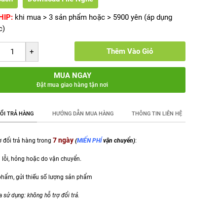
HIP:
khi mua > 3 sản phẩm hoặc > 5900 yên (áp dụng
c)
Thêm Vào Giỏ
MUA NGAY
Đặt mua giao hàng tận nơi
ỔI TRẢ HÀNG
HƯỚNG DẪN MUA HÀNG
THÔNG TIN LIÊN HỆ
7 ngày
 đổi trả hàng trong
(
MIẾN PHÍ
vận chuyển)
:
 lỗi, hỏng hoặc do vận chuyển.
 phẩm,
gửi thiếu số lượng sản phẩm
a sử dụng: không hỗ trợ đổi trả.