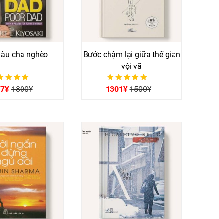
iàu cha nghèo
Bước chậm lại giữa thế gian
vội vã
ợc xếp hạng
Được xếp hạng
47
¥
1800
¥
1301
¥
1500
¥
0
0
5 sao
5 sao