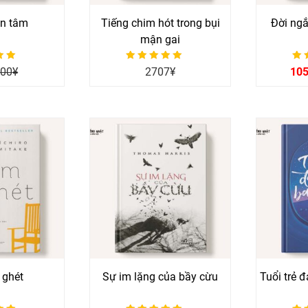
n tâm
Tiếng chim hót trong bụi
Đời ngắ
mận gai
p hạng
Được xếp hạng
Đư
100
¥
2707
¥
10
0
ao
5 sao
 ghét
Sự im lặng của bầy cừu
Tuổi trẻ 