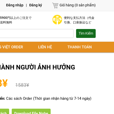
Đăng nhập
|
Đăng ký
Giỏ hàng (0 sản phẩm)
5900円以上のご注文で
便利な支払方法（代金
送料無料
引換、口座振込など
G VIỆT ORDER
LIÊN HỆ
THANH TOÁN
HÀNH NGƯỜI ẢNH HƯỞNG
3
¥
1583
¥
ển:
Các sách Order (Thời gian nhận hàng từ 7-14 ngày)
Sách
Download File Nghe