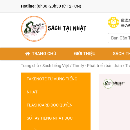
Hotline:
(8h30 -23h30 từ T2 - CN)
厳選さ
冊の
TRANG CHỦ
GIỚI THIỆU
SÁCH T
Trang chủ
/
Sách tiếng Việt
/
Tâm lý - Phát triển bản thân
/ Tr
TAKENOTE TỪ VỰNG TIẾNG
NHẬT
FLASHCARD ĐỘC QUYỀN
SỔ TAY TIẾNG NHẬT ĐỘC