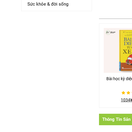
Sức khỏe & đời sống
Bài học kỳ diệ
Được
1034
xếp
hạng
0
5
sao
Thông Tin Sản